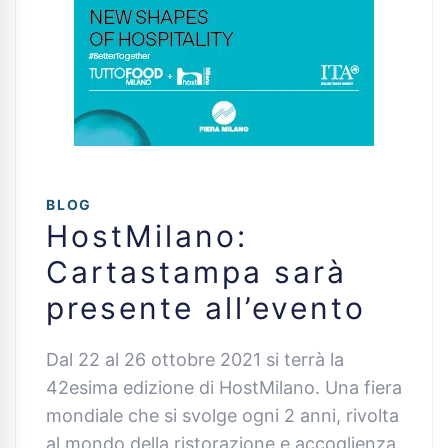
BLOG
HostMilano:
Cartastampa sarà
presente all’evento
Dal 22 al 26 ottobre 2021 si terrà la
42esima edizione di HostMilano. Una fiera
mondiale che si svolge ogni 2 anni, rivolta
al mondo della ristorazione e accoglienza.